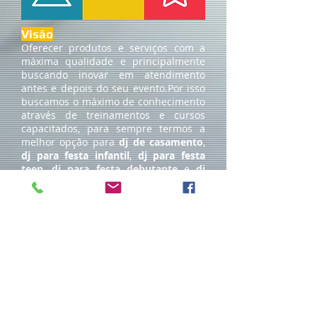
Visão
Oferecer produtos e serviços com a
máxima qualidade e principalmente
buscando inovar em atendimento
antes e depois do seu evento.Por isso
buscamos o máximo de conhecimento
através de treinamentos e cursos
capacitados, para sempre termos a
melhor opção para
dj de casamento
,
dj para festa infantil
,
dj para festa
teen
,
dj para festa debutante
e
dj
para festa de confraternização
Valores
Acreditamos que todo nosso trabalho
é fruto do que realizamos com amor,
dedicação, responsabilidade e
respeito ao cliente. Isso faz com que a
cada evento realizado e a cada novo
cliente conquistado aprendemos o
quanto podemos melhorar em nossos
eventos e nosso atendimento.