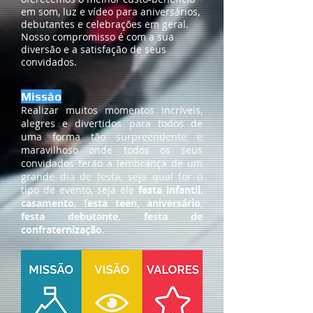
em som, luz e vídeo para aniversários,
debutantes e celebrações em geral.
Nosso compromisso é com a sua
diversão e a satisfação de seus
convidados.
Missão
Realizar muitos momentos incríveis,
alegres e divertidos para todos de
uma forma tão surpreendente e
maravilhoso onde todos os seus
convidados terão a lembrança de um
grande dia de festa, seja qual for o
tipo de evento, seja ele
festa infantil
,
casamento
, f
esta teen
,
aniversário
,
festa debutante
,
festa de
confraternização
.