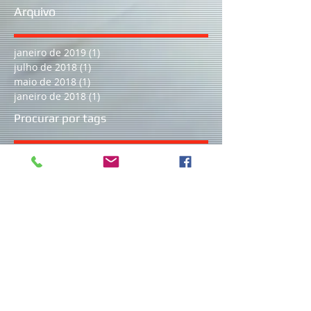
Arquivo
janeiro de 2019
(1)
1 post
julho de 2018
(1)
1 post
maio de 2018
(1)
1 post
janeiro de 2018
(1)
1 post
Procurar por tags
Nenhum tag.
Siga
Curta nossa página
Siga-nos
Inscreva-se