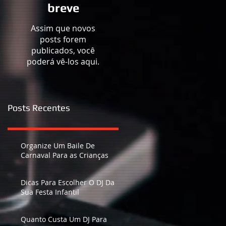
breve
Assim que novos
posts forem
publicados, você
poderá vê-los aqui.
Posts Recentes
Organize Um Baile De
Carnaval Para as Crianças
Dicas Para Escolher O DJ Da
Sua Festa Infantil
Quanto Custa Um DJ Para