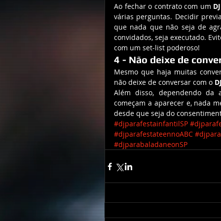
Ao fechar o contrato com um 
DJ
várias perguntas. Decidir previ
que nada que não seja de agra
convidados, seja executado. Evi
com um set-list poderoso!
4 - Não deixe de conve
Mesmo que haja muitas conversa
não deixe de conversar com o 
D
Além disso, dependendo da a
começam a aparecer e, nada mel
desde que seja do consentiment
#djparafestainfantilSP
#djparafe
#djparafestateennoABC
#djpara
#djparabaladaneonSP