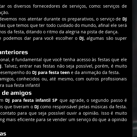
tar os diversos fornecedores de serviços, como: serviços de 
ação.
devemos nos atentar durante os preparativos, o serviço de 
DJ 
as que temos que ter todo cuidado do mundo, afinal ele será 
os da festa, ditando o ritmo da alegria na pista de dança.
ue podemos dar para você escolher o 
DJ
, algumas são super 
anteriores
sional, é fundamental que você tenha acesso às festas que ele 
J
. Talvez, entrar nas festas não seja possível, porém, é muito 
desempenho do 
DJ para festa teen
 e da animação da festa.
migos, conhecidos ou, até mesmo, com outros profissionais 
a sua festa infantil 
o de amigos
um 
DJ para festa infantil SP
 que agrade, o segundo passo é 
is que tiveram o 
DJ
 como responsável pelas músicas da festa. 
contato para que seja possível ouvir a opinião. Isso é muito 
ng mais eficiente para se vender um serviço do que a opinião 
tas