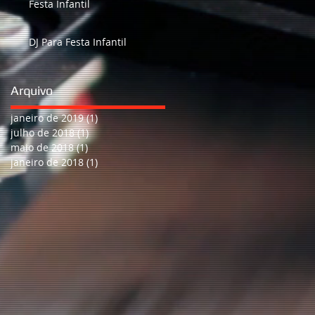
Festa Infantil
DJ Para Festa Infantil
Arquivo
janeiro de 2019
(1)
1 post
julho de 2018
(1)
1 post
maio de 2018
(1)
1 post
janeiro de 2018
(1)
1 post