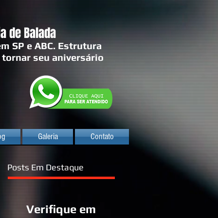
a de Balada
em SP e ABC. Estrutura
 tornar seu aniversário
og
Galeria
Contato
Posts Em Destaque
Verifique em