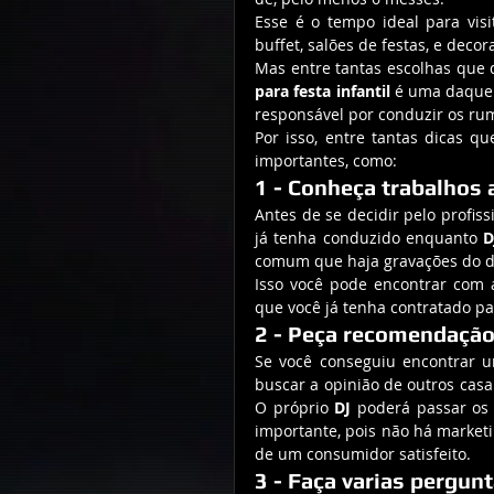
Esse é o tempo ideal para visi
buffet, salões de festas, e decor
Mas entre tantas escolhas que 
para festa infantil
 é uma daquel
responsável por conduzir os rum
Por isso, entre tantas dicas q
importantes, como:
1 - Conheça trabalhos 
Antes de se decidir pelo profis
já tenha conduzido enquanto 
D
comum que haja gravações do 
Isso você pode encontrar com a
que você já tenha contratado par
2 - Peça recomendaçã
Se você conseguiu encontrar 
buscar a opinião de outros casa
O próprio 
DJ
 poderá passar os 
importante, pois não há marketi
de um consumidor satisfeito.
3 - Faça varias pergun