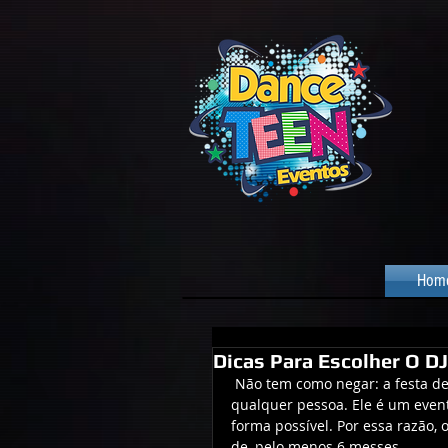
Hom
Dicas Para Escolher O DJ
 Não tem como negar: a festa de nossos filhos é um dos grandes momentos da vida de 
qualquer pessoa. Ele é um event
forma possível. Por essa razão,
de, pelo menos 6 messes.