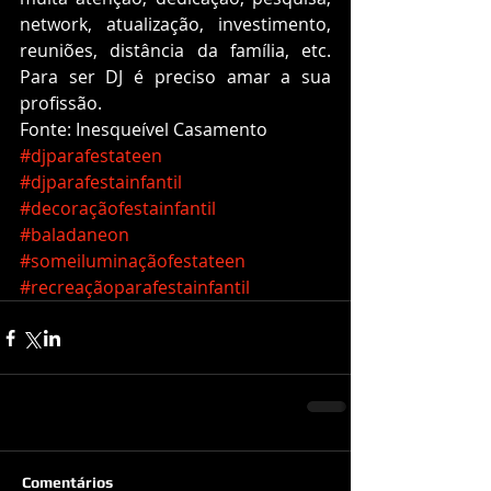
network, atualização, investimento, 
reuniões, distância da família, etc. 
Para ser DJ é preciso amar a sua 
profissão.
Fonte: Inesqueível Casamento
#djparafestateen
#djparafestainfantil
#decoraçãofestainfantil
#baladaneon
#someiluminaçãofestateen
#recreaçãoparafestainfantil
Comentários